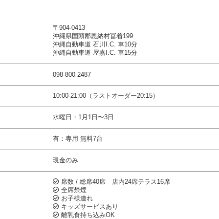
〒904-0413
沖縄県国頭郡恩納村冨着199
沖縄自動車道 石川I.C. 車10分
沖縄自動車道 屋嘉I.C. 車15分
098-800-2487
10:00-21:00（ラストオーダー20:15）
水曜日・1月1日〜3日
有：専用 無料7台
現金のみ
席数 / 総席40席 店内24席テラス16席
全席禁煙
お子様連れ
キッズサービスあり
離乳食持ち込みOK